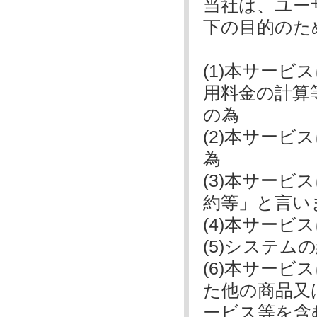
当社は、ユー
下の目的のた
(1)本サー
用料金の計算
の為
(2)本サー
為
(3)本サー
約等」と言い
(4)本サー
(5)システム
(6)本サー
た他の商品又
ービス等を含