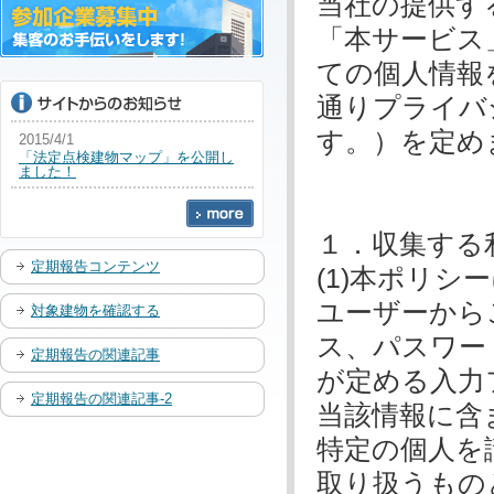
当社の提供す
「本サービス
ての個人情報
通りプライバ
す。）を定め
2015/4/1
「法定点検建物マップ」を公開し
ました！
１．収集する
定期報告コンテンツ
(1)本ポリ
ユーザーから
対象建物を確認する
ス、パスワー
定期報告の関連記事
が定める入力
定期報告の関連記事-2
当該情報に含
特定の個人を
取り扱うもの